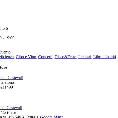
no 6
0 - 19:00
Evento:
ficienza
,
Cibo e Vino
,
Concerti
,
Disco&Feste
,
Incontri
,
Libri_dibattiti
tore
i di Castevoli
telefono
5211499
e di Castevoli
lità Pieve
azzo
,
MS
54026
Italia
+ Google Maps