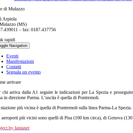
 di Mulazzo
à Arpiola
Mulazzo (MS)
187.439011 – fax: 0187.437756
nk rapidi
oggle Navigation
Eventi
Manifestazioni
Contatti
Segnala un evento
me arrivare
r chi arriva dalla A1 seguire le indicazioni per La Spezia e prosegui
sa in direzione Parma. L’uscita è quella di Pontremoli.
 stazione più vicina è quella di Pontremoli sulla linea Parma-La Spezia.
i aeroporti più vicini sono quelli di Pisa (100 km circa), di Genova (130
oject by fantanet