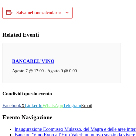
Salva nel tuo calendario
Related Eventi
BANCAREL’VINO
Agosto 7 @ 17:00
-
Agosto 9 @ 0:00
Condividi questo evento
Facebook
X
LinkedIn
WhatsApp
Telegram
Email
Evento Navigazione
Inaugurazione Ecomuseo Mulazzo, del Magra e delle aree intern
Bancarel’Vino Expo all’Hub Valeri: un nuovo spazio da vivere