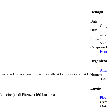
Dettagli
Data:
Giug
Ora:
17:3
Prezzo:
$30
Categorie 
Bene
Organizza
Amic
re sulla A15 Cisa. Per chi arriva dalla A12 imboccare l’A15
Numero di 
334
Luogo
 km circa) e di Firenze (160 km circa).
Piev
Loca
Mul