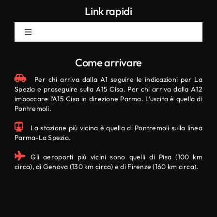
Link rapidi
Toggle
Navigation
Eventi
Come arrivare
Per chi arriva dalla A1 seguire le indicazioni per La
Manifestazioni
Spezia e proseguire sulla A15 Cisa. Per chi arriva dalla A12
imboccare l’A15 Cisa in direzione Parma. L’uscita è quella di
Pontremoli.
Contatti
La stazione più vicina è quella di Pontremoli sulla linea
Parma-La Spezia.
Segnala un evento
Gli aeroporti più vicini sono quelli di Pisa (100 km
circa), di Genova (130 km circa) e di Firenze (160 km circa).