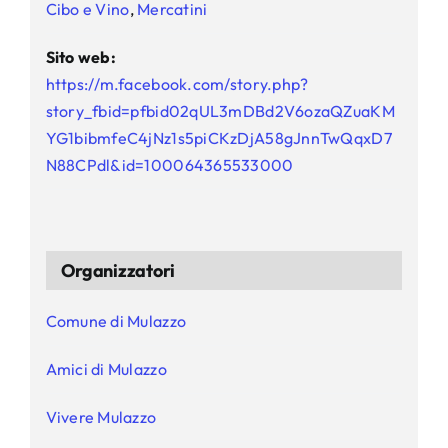
Cibo e Vino
,
Mercatini
Sito web:
https://m.facebook.com/story.php?
story_fbid=pfbid02qUL3mDBd2V6ozaQZuaKM
YG1bibmfeC4jNz1s5piCKzDjA58gJnnTwQqxD7
N88CPdl&id=100064365533000
Organizzatori
Comune di Mulazzo
Amici di Mulazzo
Vivere Mulazzo